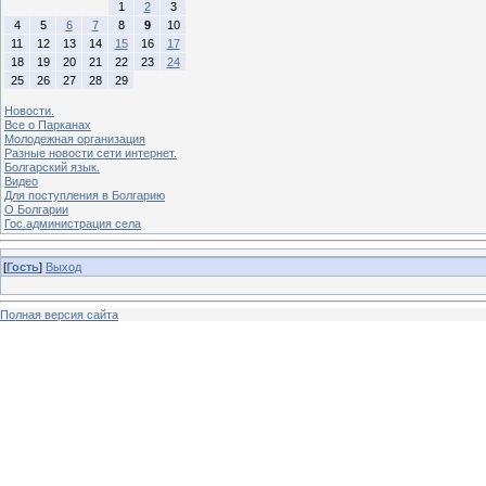
1
2
3
4
5
6
7
8
9
10
11
12
13
14
15
16
17
18
19
20
21
22
23
24
25
26
27
28
29
Новости.
Все о Парканах
Молодежная организация
Разные новости сети интернет.
Болгарский язык.
Видео
Для поступления в Болгарию
О Болгарии
Гос.администрация села
[
Гость
]
Выход
Полная версия сайта