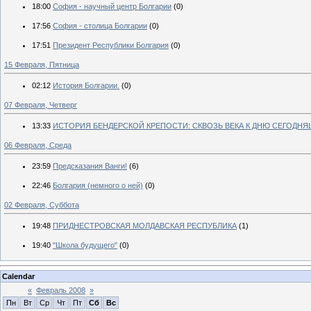
18:00
София - научный центр Болгарии
(0)
17:56
София - столица Болгарии
(0)
17:51
Президент Республики Болгария
(0)
15 Февраля, Пятница
02:12
История Болгарии.
(0)
07 Февраля, Четверг
13:33
ИСТОРИЯ БЕНДЕРСКОЙ КРЕПОСТИ: СКВОЗЬ ВЕКА К ДНЮ СЕГОДН
06 Февраля, Среда
23:59
Предсказания Ванги!
(6)
22:46
Болгария (немного о ней)
(0)
02 Февраля, Суббота
19:48
ПРИДНЕСТРОВСКАЯ МОЛДАВСКАЯ РЕСПУБЛИКА
(1)
19:40
"Школа будущего"
(0)
Calendar
«
Февраль 2008
»
Пн
Вт
Ср
Чт
Пт
Сб
Вс