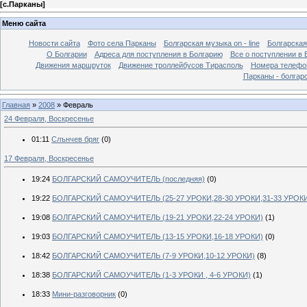
[
с.Парканы
]
Меню сайта
Новости сайта
Фото села Парканы
Болгарская музыка on - line
Болгарская
О Болгарии
Адреса для поступления в Болгарию
Все о поступлении в 
Движения маршруток
Движение троллейбусов Тирасполь
Номера телефо
Парканы - болгар
Главная
»
2008
»
Февраль
24 Февраля, Воскресенье
01:11
Слънчев бряг
(0)
17 Февраля, Воскресенье
19:24
БОЛГАРСКИЙ САМОУЧИТЕЛЬ (последняя)
(0)
19:22
БОЛГАРСКИЙ САМОУЧИТЕЛЬ (25-27 УРОКИ,28-30 УРОКИ,31-33 УРОК
19:08
БОЛГАРСКИЙ САМОУЧИТЕЛЬ (19-21 УРОКИ,22-24 УРОКИ)
(1)
19:03
БОЛГАРСКИЙ САМОУЧИТЕЛЬ (13-15 УРОКИ,16-18 УРОКИ)
(0)
18:42
БОЛГАРСКИЙ САМОУЧИТЕЛЬ (7-9 УРОКИ,10-12 УРОКИ)
(8)
18:38
БОЛГАРСКИЙ САМОУЧИТЕЛЬ (1-3 УРОКИ , 4-6 УРОКИ)
(1)
18:33
Мини-разговорник
(0)