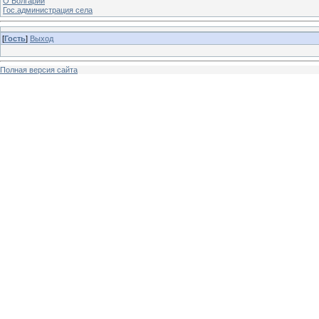
О Болгарии
Гос.администрация села
[
Гость
]
Выход
Полная версия сайта