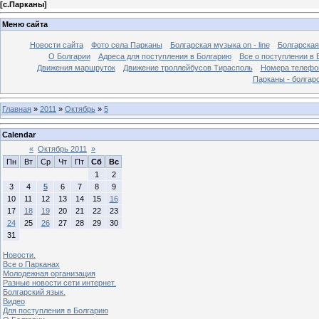
[
с.Парканы
]
Меню сайта
Новости сайта
Фото села Парканы
Болгарская музыка on - line
Болгарская
О Болгарии
Адреса для поступления в Болгарию
Все о поступлении в 
Движения маршруток
Движение троллейбусов Тирасполь
Номера телефо
Парканы - болгар
Главная
»
2011
»
Октябрь
»
5
Calendar
«
Октябрь 2011
»
Пн
Вт
Ср
Чт
Пт
Сб
Вс
1
2
3
4
5
6
7
8
9
10
11
12
13
14
15
16
17
18
19
20
21
22
23
24
25
26
27
28
29
30
31
Новости.
Все о Парканах
Молодежная организация
Разные новости сети интернет.
Болгарский язык.
Видео
Для поступления в Болгарию