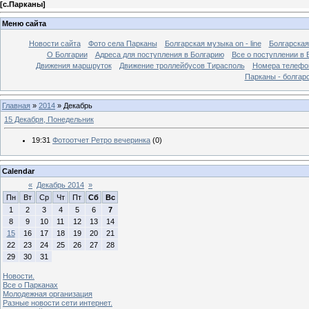
[
с.Парканы
]
Меню сайта
Новости сайта
Фото села Парканы
Болгарская музыка on - line
Болгарская
О Болгарии
Адреса для поступления в Болгарию
Все о поступлении в 
Движения маршруток
Движение троллейбусов Тирасполь
Номера телефо
Парканы - болгар
Главная
»
2014
»
Декабрь
15 Декабря, Понедельник
19:31
Фотоотчет Ретро вечеринка
(0)
Calendar
«
Декабрь 2014
»
Пн
Вт
Ср
Чт
Пт
Сб
Вс
1
2
3
4
5
6
7
8
9
10
11
12
13
14
15
16
17
18
19
20
21
22
23
24
25
26
27
28
29
30
31
Новости.
Все о Парканах
Молодежная организация
Разные новости сети интернет.