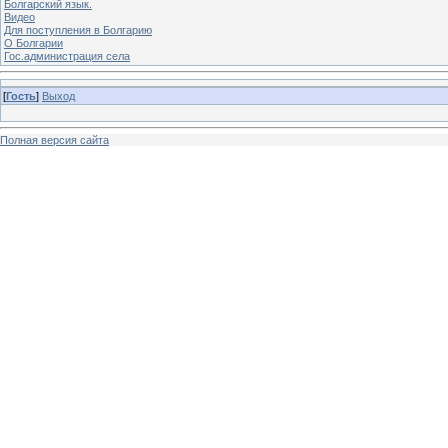
Болгарский язык.
Видео
Для поступления в Болгарию
О Болгарии
Гос.администрация села
[
Гость
]
Выход
Полная версия сайта