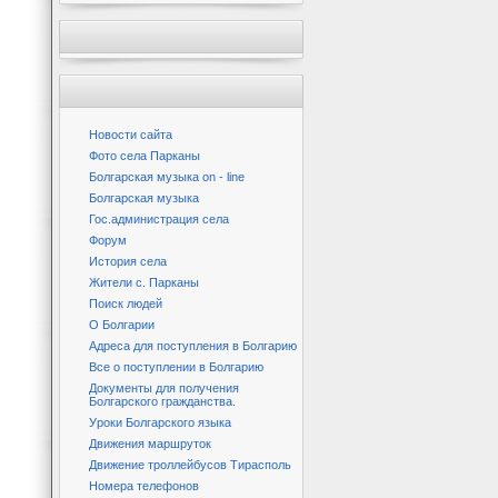
Новости сайта
Фото села Парканы
Болгарская музыка on - line
Болгарская музыка
Гос.администрация села
Форум
История села
Жители с. Парканы
Поиск людей
О Болгарии
Адреса для поступления в Болгарию
Все о поступлении в Болгарию
Документы для получения
Болгарского гражданства.
Уроки Болгарского языка
Движения маршруток
Движение троллейбусов Тирасполь
Номера телефонов