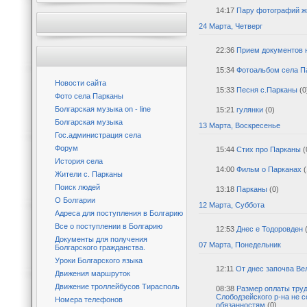
14:17
Пару фотографий ж
24 Марта, Четверг
22:36
Прием документов н
15:34
Фотоальбом села П
Новости сайта
15:33
Песня с.Парканы
(0
Фото села Парканы
Болгарская музыка on - line
15:21
гулянки
(0)
Болгарская музыка
13 Марта, Воскресенье
Гос.администрация села
Форум
15:44
Стих про Парканы
(
История села
14:00
Фильм о Парканах
(
Жители с. Парканы
Поиск людей
13:18
Парканы
(0)
О Болгарии
12 Марта, Суббота
Адреса для поступления в Болгарию
Все о поступлении в Болгарию
12:53
Днес е Тодоровден
Документы для получения
07 Марта, Понедельник
Болгарского гражданства.
Уроки Болгарского языка
12:11
От днес започва Ве
Движения маршруток
Движение троллейбусов Тирасполь
08:38
Размер оплаты труд
Слободзейского р-на не 
Номера телефонов
обязанностям
(0)