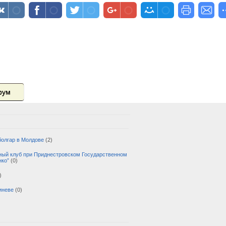
рум
болгар в Молдове
(2)
рный клуб при Приднестровском Государственном
нко”
(0)
)
иневе
(0)