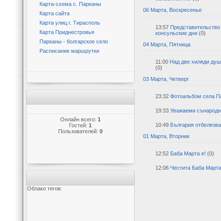
Карта-схема с. Парканы
06 Марта, Воскресенье
Карта сайта
Карта улиц г. Тирасполь
13:57
Представительство 
Карта Приднестровья
консульские дни
(0)
Парканы - болгарское село
04 Марта, Пятница
Расписание маршрутки
11:00
Над две хиляди душ
(0)
03 Марта, Четверг
23:32
Фотоальбом села П
19:33
Уважаеми сънародн
Онлайн всего:
1
10:49
България отбелязва
Гостей:
1
Пользователей:
0
01 Марта, Вторник
12:52
Баба Марта е!
(0)
12:06
Честита Баба Март
Облако тегов: