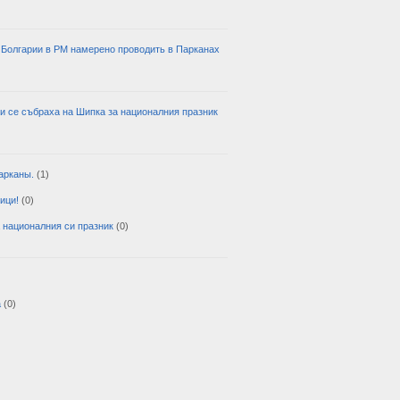
Болгарии в РМ намерено проводить в Парканах
и се събраха на Шипка за националния празник
арканы.
(1)
ици!
(0)
 националния си празник
(0)
а
(0)