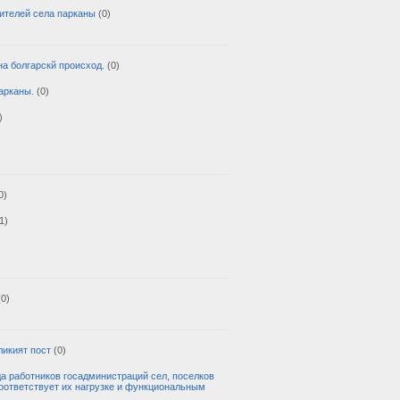
ителей села парканы
(0)
а болгарскй происход.
(0)
арканы.
(0)
)
0)
1)
(0)
ликият пост
(0)
а работников госадминистраций сел, поселков
соответствует их нагрузке и функциональным