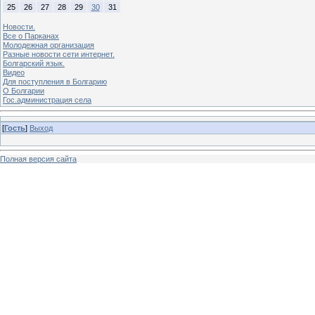
25
26
27
28
29
30
31
Новости.
Все о Парканах
Молодежная организация
Разные новости сети интернет.
Болгарский язык.
Видео
Для поступления в Болгарию
О Болгарии
Гос.администрация села
[
Гость
]
Выход
Полная версия сайта