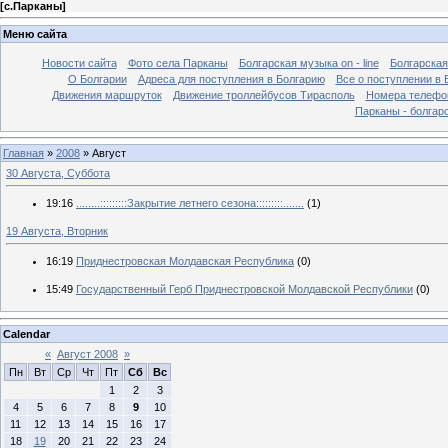
[
с.Парканы
]
Меню сайта
Новости сайта
Фото села Парканы
Болгарская музыка on - line
Болгарская
О Болгарии
Адреса для поступления в Болгарию
Все о поступлении в 
Движения маршруток
Движение троллейбусов Тирасполь
Номера телефо
Парканы - болгар
Главная
»
2008
»
Август
30 Августа, Суббота
19:16
........:::::::::Закрытие летнего сезона:::::::::.......
(1)
19 Августа, Вторник
16:19
Приднестровская Молдавская Республика
(0)
15:49
Государственный Герб Приднестровской Молдавской Республики
(0)
Calendar
«
Август 2008
»
Пн
Вт
Ср
Чт
Пт
Сб
Вс
1
2
3
4
5
6
7
8
9
10
11
12
13
14
15
16
17
18
19
20
21
22
23
24