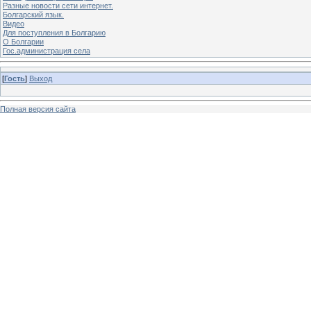
Разные новости сети интернет.
Болгарский язык.
Видео
Для поступления в Болгарию
О Болгарии
Гос.администрация села
[
Гость
]
Выход
Полная версия сайта