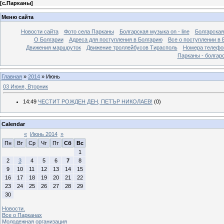
[
с.Парканы
]
Меню сайта
Новости сайта
Фото села Парканы
Болгарская музыка on - line
Болгарская
О Болгарии
Адреса для поступления в Болгарию
Все о поступлении в 
Движения маршруток
Движение троллейбусов Тирасполь
Номера телефо
Парканы - болгар
Главная
»
2014
»
Июнь
03 Июня, Вторник
14:49
ЧЕСТИТ РОЖДЕН ДЕН, ПЕТЪР НИКОЛАЕВ!
(0)
Calendar
«
Июнь 2014
»
Пн
Вт
Ср
Чт
Пт
Сб
Вс
1
2
3
4
5
6
7
8
9
10
11
12
13
14
15
16
17
18
19
20
21
22
23
24
25
26
27
28
29
30
Новости.
Все о Парканах
Молодежная организация