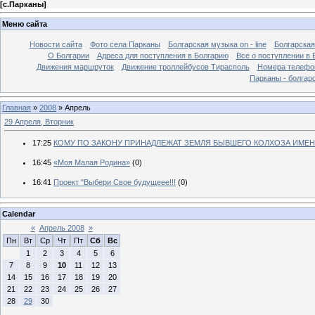
[
с.Парканы
]
Меню сайта
Новости сайта
Фото села Парканы
Болгарская музыка on - line
Болгарская
О Болгарии
Адреса для поступления в Болгарию
Все о поступлении в 
Движения маршруток
Движение троллейбусов Тирасполь
Номера телефо
Парканы - болгар
Главная
»
2008
»
Апрель
29 Апреля, Вторник
17:25
КОМУ ПО ЗАКОНУ ПРИНАДЛЕЖАТ ЗЕМЛЯ БЫВШЕГО КОЛХОЗА ИМЕНИ
16:45
«Моя Малая Родина»
(0)
16:41
Проект "Выбери Свое будущеее!!!
(0)
Calendar
«
Апрель 2008
»
Пн
Вт
Ср
Чт
Пт
Сб
Вс
1
2
3
4
5
6
7
8
9
10
11
12
13
14
15
16
17
18
19
20
21
22
23
24
25
26
27
28
29
30