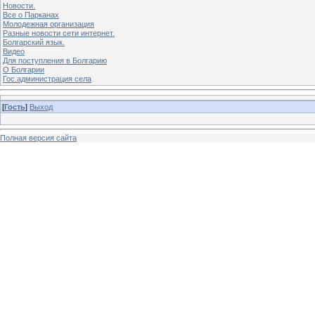
Новости.
Все о Парканах
Молодежная организация
Разные новости сети интернет.
Болгарский язык.
Видео
Для поступления в Болгарию
О Болгарии
Гос.администрация села
[
Гость
]
Выход
Полная версия сайта