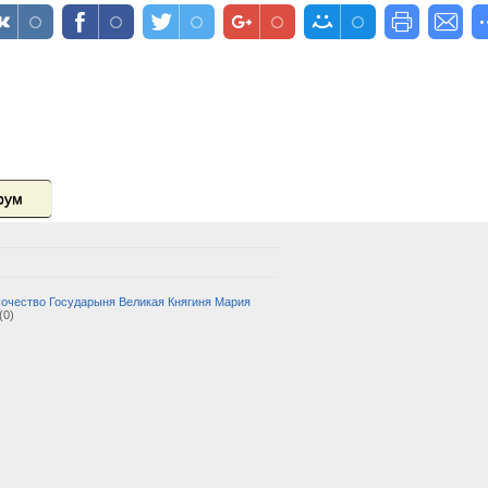
рум
очество Государыня Великая Княгиня Мария
(0)