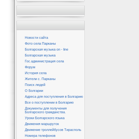
Новости сайта
Фото села Парканы
Болгарская музыка on - line
Болгарская музыка
Гос.администрация села
Форум
История села
Жители с. Парканы
Поиск людей
О Болгарии
Адреса для поступления в Болгарию
Все о поступлении в Болгарию
Документы для получения
Болгарского гражданства.
Уроки Болгарского языка
Движения маршруток
Движение троллейбусов Тирасполь
Номера телефонов