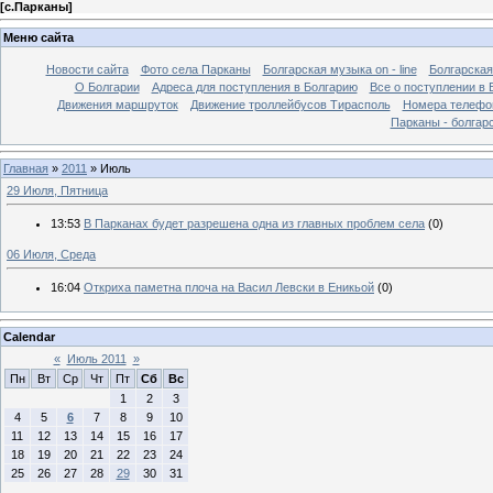
[
с.Парканы
]
Меню сайта
Новости сайта
Фото села Парканы
Болгарская музыка on - line
Болгарская
О Болгарии
Адреса для поступления в Болгарию
Все о поступлении в 
Движения маршруток
Движение троллейбусов Тирасполь
Номера телефо
Парканы - болгар
Главная
»
2011
»
Июль
29 Июля, Пятница
13:53
В Парканах будет разрешена одна из главных проблем села
(0)
06 Июля, Среда
16:04
Откриха паметна плоча на Васил Левски в Еникьой
(0)
Calendar
«
Июль 2011
»
Пн
Вт
Ср
Чт
Пт
Сб
Вс
1
2
3
4
5
6
7
8
9
10
11
12
13
14
15
16
17
18
19
20
21
22
23
24
25
26
27
28
29
30
31