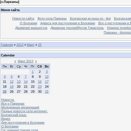
[
с.Парканы
]
Меню сайта
Новости сайта
Фото села Парканы
Болгарская музыка on - line
Болгарская
О Болгарии
Адреса для поступления в Болгарию
Все о поступлении в 
Движения маршруток
Движение троллейбусов Тирасполь
Номера телефо
Парканы - болгар
Главная
»
2013
»
Март
»
25
Calendar
«
Март 2013
»
Пн
Вт
Ср
Чт
Пт
Сб
Вс
1
2
3
4
5
6
7
8
9
10
11
12
13
14
15
16
17
18
19
20
21
22
23
24
25
26
27
28
29
30
31
Новости.
Все о Парканах
Молодежная организация
Разные новости сети интернет.
Болгарский язык.
Видео
Для поступления в Болгарию
О Болгарии
Гос.администрация села