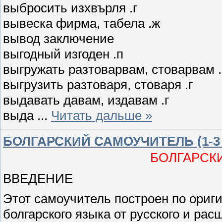
выбросить изхвърля .г
вывеска фирма, табела .ж
вывод заключение
выгодный изгоден .п
выгружать разтоварвам, стоварвам .
выгрузить разтоваря, стоваря .г
выдавать давам, издавам .г
выда
...
Читать дальше »
БОЛГАРСКИЙ САМОУЧИТЕЛЬ (1-3 У
БОЛГАРСК
ВВЕДЕНИЕ
Этот самоучитель построен по ориг
болгарского языка от русского и ра