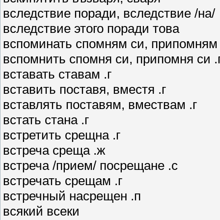
вследствие поради, вследствие /на/
вследствие этого поради това
вспоминать спомням си, припомням 
вспомнить спомня си, припомня си .
вставать ставам .г
вставить поставя, вместя .г
вставлять поставям, вмествам .г
встать стана .г
встретить срещна .г
встреча среща .ж
встреча /прием/ посрещане .с
встречать срещам .г
встречный насрещен .п
всякий всеки