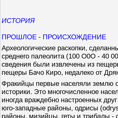
ИСТОРИЯ
ПРОШЛОЕ - ПРОИСХОЖДЕНИЕ
Археологические раскопки, сделанн
среднего палеолита (100 О0О - 40 0
сведения были извлечены из пещеры 
пещеры Бачо Киро, недалеко от Дря
Фракийцы первые населяли землю с
историки. Это многочисленное насе
иногда враждебно настроенных друг 
юго-западные районы, одрисы (odryse
районы, мизийцы, геты и трибалы -