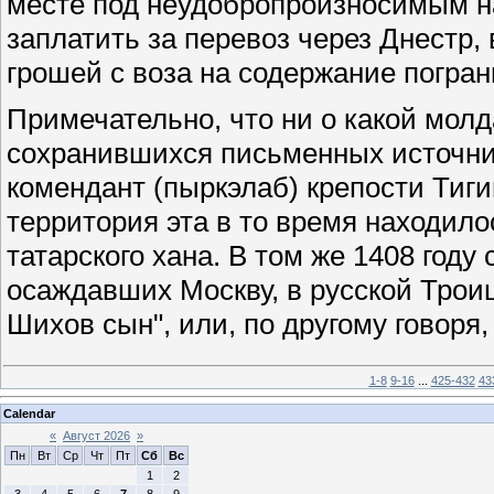
месте под неудобропроизносимым н
заплатить за перевоз через Днестр, 
грошей с воза на содержание погран
Примечательно, что ни о какой молд
сохранившихся письменных источни
комендант (пыркэлаб) крепости Тиги
территория эта в то время находило
татарского хана. В том же 1408 году
осаждавших Москву, в русской Троиц
Шихов сын", или, по другому говоря,
1-8
9-16
...
425-432
43
Calendar
«
Август 2026
»
Пн
Вт
Ср
Чт
Пт
Сб
Вс
1
2
3
4
5
6
7
8
9