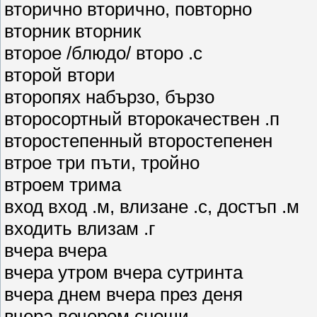
вторично вторично, повторно
вторник вторник
второе /блюдо/ второ .с
второй втори
второпях набързо, бързо
второсортный второкачествен .п
второстепенный второстепенен
втрое три пъти, тройно
втроем трима
вход вход .м, влизане .с, достъп .м
входить влизам .г
вчера вчера
вчера утром вчера сутринта
вчера днем вчера през деня
вчера вечером снощи