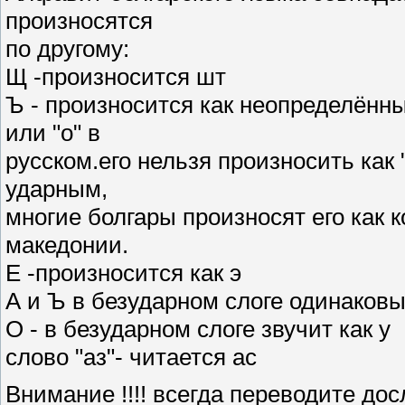
произносятся
по другому:
Щ -произносится шт
Ъ - произносится как неопределён
или "о" в
русском.его нельзя произносить как
ударным,
многие болгары произносят его как 
македонии.
Е -произносится как э
А и Ъ в безударном слоге одинаковы
О - в безударном слоге звучит как у
слово "аз"- читается ас
Внимание !!!! всегда переводите до