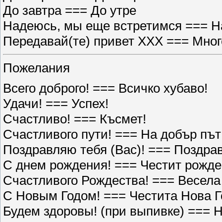
До завтра === До утре
Надеюсь, мы еще встретимся === На
Передавай(те) привет XXX === Мног
Пожелания
Всего доброго! === Всичко хубаво!
Удачи! === Успех!
Счастливо! === Късмет!
Счастливого пути! === На добър път
Поздравляю тебя (Вас)! === Поздрав
С днем рождения! === Честит рожде
Счастливого Рождества! === Весела
С Новым Годом! === Честита Нова Г
Будем здоровы! (при выпивке) === 