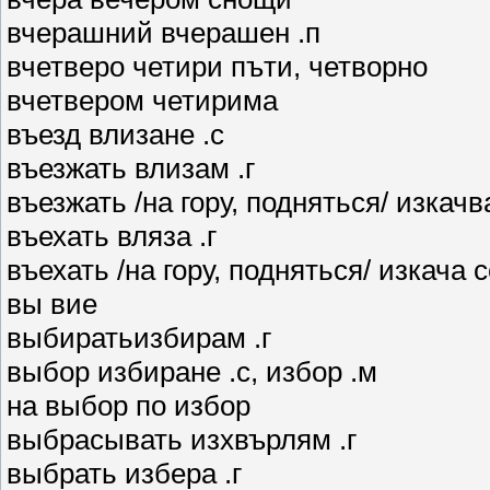
вчерашний вчерашен .п
вчетверо четири пъти, четворно
вчетвером четирима
въезд влизане .с
въезжать влизам .г
въезжать /на гору, подняться/ изкачв
въехать вляза .г
въехать /на гору, подняться/ изкача с
вы вие
выбиратьизбирам .г
выбор избиране .с, избор .м
на выбор по избор
выбрасывать изхвърлям .г
выбрать избера .г