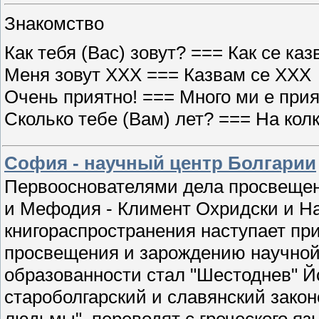
Знакомство
Как тебя (Вас) зовут? === Как се каз
Меня зовут XXX === Казвам се XXX
Очень приятно! === Много ми е прия
Сколько тебе (Вам) лет? === На колк
София - научный центр Болгарии
Первооснователями дела просвещени
и Мефодия - Климент Охридски и Н
книгораспространения наступает при
просвещения и зарождению научной
образованности стал "Шестоднев" Й
староболгарский и славянский зако