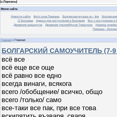
[
с.Парканы
]
Меню сайта
Новости сайта
Фото села Парканы
Болгарская музыка on - line
Болгарская
О Болгарии
Адреса для поступления в Болгарию
Все о поступлении в 
Движения маршруток
Движение троллейбусов Тирасполь
Номера телефо
Парканы - болгар
Главная
»
Главная
БОЛГАРСКИЙ САМОУЧИТЕЛЬ (7-9 
всё все
всё еще все още
всё равно все едно
всегда винаги, всякога
всего /обобщение/ всичко, общо
всего /только/ само
все-таки все пак, при все това
вскипятить възваря, сваря