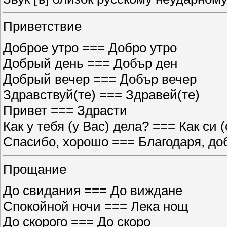
Приветствие
Доброе утро === Добро утро
Добрый день === Добър ден
Добрый вечер === Добър вечер
Здравствуй(те) === Здравей(те)
Привет === Здрасти
Как у тебя (у Вас) дела? === Как си (
Спасибо, хорошо === Благодаря, до
Прощание
До свидания === До виждане
Спокойной ночи === Лека нощ
До скорого === До скоро