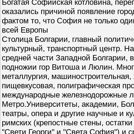
Богатая Софийская котловина, пере
оказались причиной появление горо
фактом то, что София не только оди
всей Европы
Столица Болгарии, главный политич
культурный, транспортный центр. На
средней части Западной Болгарии, в
подножии гор Витоша и Люлин. Мног
металлургия, машиностроительная, 
пищевкусовая, полиграфическая пр
международные железнодорожные ли
Метро.Университеты, академии, Болг
театры, опера и другие научные и к
римских (крепостные стены, остатки
"Свети Георги" и "Света София") и