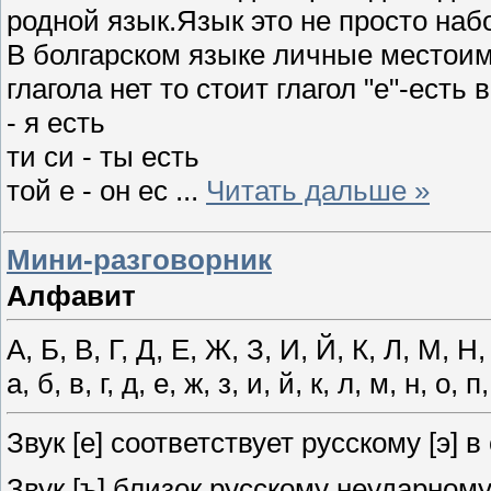
родной язык.Язык это не просто наб
В болгарском языке личные местоим
глагола нет то стоит глагол "е"-ест
- я есть
ти си - ты есть
той е - он ес
...
Читать дальше »
Мини-разговорник
Алфавит
А, Б, В, Г, Д, Е, Ж, З, И, Й, К, Л, М, Н
а, б, в, г, д, е, ж, з, и, й, к, л, м, н, о, п
Звук [е] соответствует русскому [э] в
Звук [ъ] близок русскому неударному 