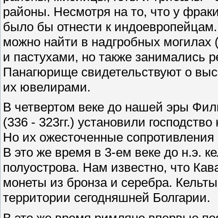
районы. Несмотря на то, что у фра
было бы отнести к индоевропейцам
можно найти в надгробных могилах 
и пастухами, но также занимались 
Панагюрище свидетельствуют о высо
их ювелирами.
В четвертом веке до нашей эры Фили
(336 - 323гг.) установили господст
Но их ожесточенные сопротивления 
В это же время в 3-ем веке до н.э. 
полуострова. Нам известно, что Кав
монеты из бронза и серебра. Кельт
территории сегодняшней Болгарии.
В это же время римляне впервые по