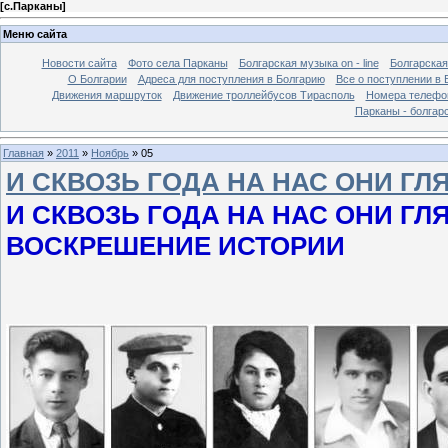
[
с.Парканы
]
Меню сайта
Новости сайта
Фото села Парканы
Болгарская музыка on - line
Болгарская
О Болгарии
Адреса для поступления в Болгарию
Все о поступлении в 
Движения маршруток
Движение троллейбусов Тирасполь
Номера телефо
Парканы - болгар
Главная
»
2011
»
Ноябрь
»
05
И СКВОЗЬ ГОДА НА НАС ОНИ Г
И СКВОЗЬ ГОДА НА НАС ОНИ ГЛ
ВОСКРЕШЕНИЕ ИСТОРИИ