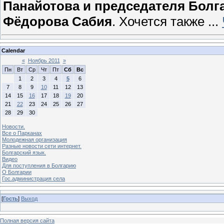
Панайотова и председателя Болг
Фёдорова Сабия
. Хочется также
...
Calendar
«
Ноябрь 2011
»
Пн
Вт
Ср
Чт
Пт
Сб
Вс
1
2
3
4
5
6
7
8
9
10
11
12
13
14
15
16
17
18
19
20
21
22
23
24
25
26
27
28
29
30
Новости.
Все о Парканах
Молодежная организация
Разные новости сети интернет.
Болгарский язык.
Видео
Для поступления в Болгарию
О Болгарии
Гос.администрация села
[
Гость
]
Выход
Полная версия сайта