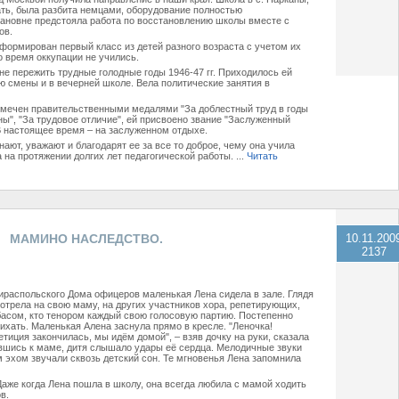
ать, была разбита немцами, оборудование полностью
пановне предстояла работа по восстановлению школы вместе с
ов.
ормирован первый класс из детей разного возраста с учетом их
во время оккупации не учились.
 пережить трудные голодные годы 1946-47 гг. Приходилось ей
ую смены и в вечерней школе. Вела политические занятия в
мечен правительственными медалями "За доблестный труд в годы
ы", "За трудовое отличие", ей присвоено звание "Заслуженный
 настоящее время – на заслуженном отдыхе.
ают, уважают и благодарят ее за все то доброе, чему она учила
а на протяжении долгих лет педагогической работы.
...
Читать
МАМИНО НАСЛЕДСТВО.
10.11.200
2137
Тираспольского Дома офицеров маленькая Лена сидела в зале. Глядя
мотрела на свою маму, на других участников хора, репетирующих,
 басом, кто тенором каждый свою голосовую партию. Постепенно
ихать. Маленькая Алена заснула прямо в кресле. "Леночка!
тиция закончилась, мы идём домой", – взяв дочку на руки, сказала
вшись к маме, дитя слышало удары её сердца. Мелодичные звуки
 эхом звучали сквозь детский сон. Те мгновенья Лена запомнила
Даже когда Лена пошла в школу, она всегда любила с мамой ходить
в.