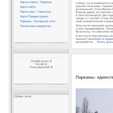
Карта-схема с. Парканы
Сейчас это вспоминается как
красиво пела мама. Украинск
Карта сайта
музыкальная. Отец Михаил В
Карта улиц г. Тирасполь
Божьим даром, его картины 
в свои восемьдесят два год
Карта Приднестровья
танцах и с песней. К тому 
Парканы - болгарское село
свою положительную и реша
Лена после окончания школы
Расписание маршрутки
стала хородирижёром. Затем
Музыческу, что обогатило её
В институте повстречала св
оказался земляком из придн
культработни
...
Читать даль
Онлайн всего:
2
Гостей:
2
Пользователей:
0
Парканы- единств
Облако тегов: