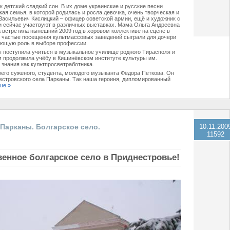
 детский сладкий сон. В их доме украинские и русские песни
ая семья, в которой родилась и росла девочка, очень творческая и
асильевич Кислицкий – офицер советской армии, ещё и художник с
и сейчас участвуют в различных выставках. Мама Ольга Андреевна
а встретила нынешний 2009 год в хоровом коллективе на сцене в
же частые посещения культмассовых заведений сыграли для дочери
ющую роль в выборе профессии.
 поступила учиться в музыкальное училище родного Тирасполя и
 продолжила учёбу в Кишинёвском институте культуры им.
 знания как культпросветработника.
оего суженого, студента, молодого музыканта Фёдора Петкова. Он
естровского села Парканы. Так наша героиня, дипломированный
ше »
Парканы. Болгарское село.
10.11.200
11592
енное болгарское село в Приднестровье!