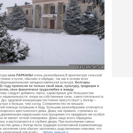
ьтура
села ПАРКАНЫ
очень разнообразна.В архитектуре сельской
тюмах и кухне, обычаях и обрядах, так как в основе всех
 общенациональная западнославянская культура.
Болгары
1 году принесли не только свой язык, культуру, традиции и
логию, свое фанатичное трудолюбие и жажду
тому следует добавить черты, характерные для большинства
их национальности: опора на собственные силы, самостоятельность
 Дух здоровой конкуренции постоянно присутствует у болгар –
лучше и больше, чем сосед. Соперничество не мешало
ной помощи попавшим в беду. Большим разнообразием отличается
лгарского крестьянского дома. Дома, как правило, строились из
с деревянными каркасными конструкциями,что придавало им особую
ма не имеют четкой планировки. Дома чаще всего обращены
ону и располагаются в глубине двора. При выполнении самых
ельстве дома у болгар была традиция коллективной взаимопомощи
и заселения села обычно заселялись родственными семьями, что
а характерной для всей с
...
Читать дальше »