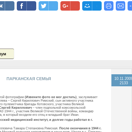
рум
ПАРКАНСКАЯ СЕМЬЯ
10.11.200
2133
этой фотографии
(Извените фото не мог достать)
, заслуживает
Слева – Сергей Кириллович Римский, сын активного участника
го пулеметчика бригады Котовского, участника Великой
Сергей Кириллович
– член подпольной комсомольской
42-1944 г., участник Великой Отечественной войны, командир
а, в который входили его отец и младший брат Иван.
ский медицинский институт, и долгие годы работал в г.
рилловича Тамара Степановна Римская.
После окончания в 1944 г.
д Москвой получила направление в наши края. Школа в с. Парканы,