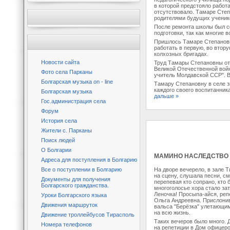
в которой предстояло работ
отсутствовало. Тамаре Сте
родителями будущих ученик
После ремонта школы был сф
подготовки, так как многие 
Пришлось Тамаре Степановне
работать в первую, во втор
колхозных бригадах.
Новости сайта
Труд Тамары Степановны от
Великой Отечественной войн
Фото села Парканы
учитель Молдавской ССР". В
Болгарская музыка on - line
Тамару Степановну в селе зн
каждого своего воспитанник
Болгарская музыка
дальше »
Гос.администрация села
Форум
История села
Жители с. Парканы
Поиск людей
О Болгарии
МАМИНО НАСЛЕДСТВО
Адреса для поступления в Болгарию
Все о поступлении в Болгарию
На дворе вечерело, в зале 
на сцену, слушала песни, с
Документы для получения
перепевая кто сопрано, кто
Болгарского гражданства.
многоголосье хора стало зат
Леночка! Просыпа-айся, репе
Уроки Болгарского языка
Ольга Андреевна. Прислони
Движения маршруток
вальса "Берёзка" улетающим
на всю жизнь.
Движение троллейбусов Тирасполь
Таких вечеров было много. 
Номера телефонов
на репетиции в Дом офицеро