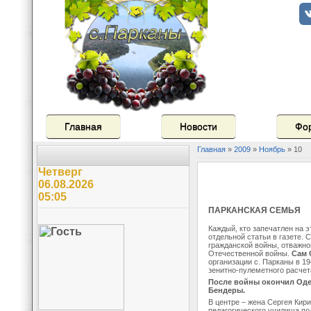
Главная
Новости
Фо
Главная
»
2009
»
Ноябрь
»
10
Четверг
06.08.2026
05:05
ПАРКАНСКАЯ СЕМЬЯ
Каждый, кто запечатлен на 
отдельной статьи в газете. 
гражданской войны, отважно
Отечественной войны.
Сам 
организации с. Парканы в 19
зенитно-пулеметного расчет
После войны окончил Одес
Бендеры.
В центре – жена Сергея Ки
педагогического училища по