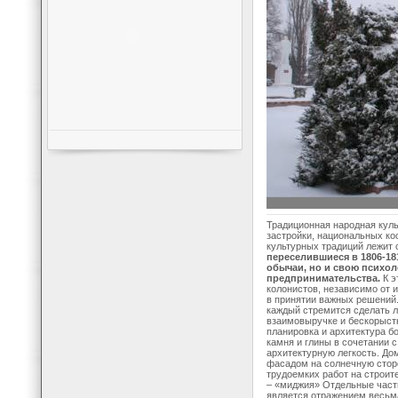
Традиционная народная кул
застройки, национальных кос
культурных традиций лежит
переселившиеся в 1806-181
обычаи, но и свою психо
предпринимательства.
К э
колонистов, независимо от 
в принятии важных решений.
каждый стремится сделать 
взаимовыручке и бескорыст
планировка и архитектура бо
камня и глины в сочетании 
архитектурную легкость. До
фасадом на солнечную стор
трудоемких работ на строит
– «миджия» Отдельные част
является отражением весьм