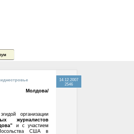
рум
иднестровье
14.12.2007
2546
Молдова/
эгидой организации
ых журналистов
дова"
и с участием
 Посольства США в