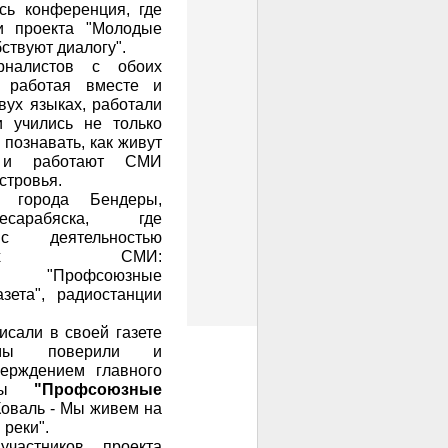
сь конференция, где
и проекта "Молодые
ствуют диалогу".
налистов с обоих
, работая вместе и
вух языках, работали
 учились не только
и познавать, как живут
 и работают СМИ
стровья.
и города Бендеры,
есарабяска, где
с деятельностью
твенных СМИ:
ми "Профсоюзные
зета", радиостанции
исали в своей газете
…мы поверили и
верждением главного
зеты
"Профсоюзные
валь - Мы живем на
 реки".
частников проекта