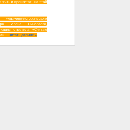
т жить и процветать на этой
 культурно-исторического
нтра Алена Николаева,
ующим, отметила: «Считаю
ран
...
Читать дальше »