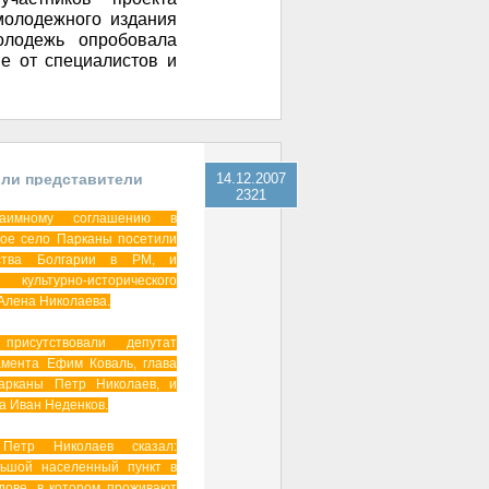
молодежного издания
олодежь опробовала
е от специалистов и
или представители
14.12.2007
2321
гарии
имному соглашению в
кое село Парканы посетили
ьства Болгарии в РМ, и
 культурно-исторического
Алена Николаева.
рисутствовали депутат
амента Ефим Коваль, глава
Парканы Петр Николаев, и
а Иван Неденков.
 Петр Николаев сказал:
ьшой населенный пункт в
дове, в котором проживают