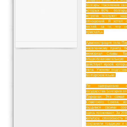
болгары. Население села
которых 80% - болгары
встреча послужит зад
отношений. Я хотел б
гостей, за то, что о
приехать».
Администрация села Пар
населенному пункту, 
мемориал Славы. Та
общеобразовательну
действует музей, котор
села. Ученики подготов
болгарском языке.
По завершению кон
государства Болгария от
Парканах. Эта самая 
Советского Союза, к
гордимся своими соот
здесь проживают. За 20
культуру, способность 
сохранили традиции и о