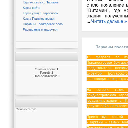
Карта-схема с. Парканы
стало появление 
Карта сайта
"Витамин", где м
Карта улиц г. Тирасполь
знания, полученны
Карта Приднестровья
...
Читать дальше »
Парканы - болгарское село
Расписание маршрутки
Парканы посет
Бол
16 февраля по вза
Приднестровье болгарс
представители посол
Онлайн всего:
1
Гостей:
1
директор Болгарского
Пользователей:
0
правозащитного центра 
На встрече также п
приднестровского Парл
госадминистрации с. 
депутат районного совет
Облако тегов:
Приветствуя гостей,
«Парканы - самый бол
Приднестровье и в Мол