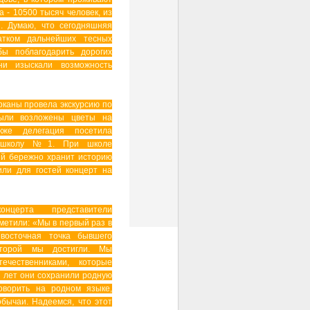
 - 10500 тысяч человек, из
. Думаю, что сегодняшняя
атком дальнейших тесных
ы поблагодарить дорогих
ни изыскали возможность
каны провела экскурсию по
были возложены цветы на
кже делегация посетила
ю школу №1. При школе
ый бережно хранит историю
или для гостей концерт на
церта представители
метили: «Мы в первый раз в
восточная точка бывшего
оторой мы достигли. Мы
ечественниками, которые
0 лет они сохранили родную
говорить на родном языке,
бычаи. Надеемся, что этот