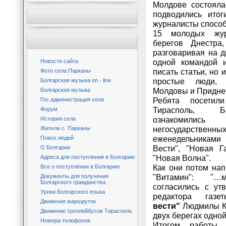
Молдове состояла
подводились итог
журналисты способ
15 молодых жур
берегов Днестра
разговаривая на д
Новости сайта
одной командой и
Фото села Парканы
писать статьи, но 
Болгарская музыка on - line
простые люди,
Болгарская музыка
Молдовы и Придне
Гос.администрация села
Ребята посетил
Форум
Тирасполь, Б
История села
ознакомились 
Жители с. Парканы
негосударс
Поиск людей
еженедельника
О Болгарии
Вести", "Новая Га
Адреса для поступления в Болгарию
"Новая Волна".
Все о поступлении в Болгарию
Как они потом нап
Документы для получения
"Витамин": "
Болгарского гражданства.
согласились с ут
Уроки Болгарского языка
редактора га
Движения маршруток
вести"
Людмилы Ко
Движение троллейбусов Тирасполь
двух берегах одной
Номера телефонов
Итогом работы у