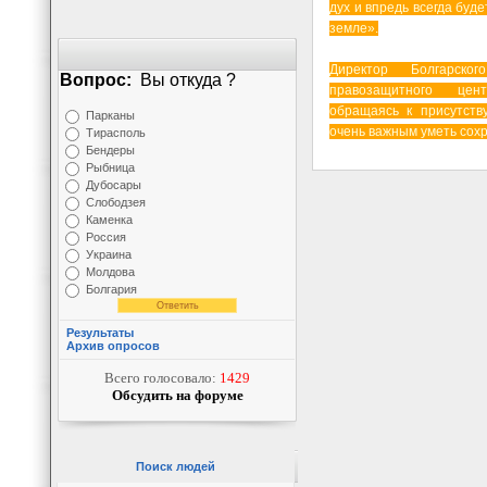
дух и впредь всегда буде
земле».
Директор Болгарского
Вопрос:
Вы откуда ?
правозащитного це
обращаясь к присутств
Парканы
очень важным уметь сох
Тирасполь
Бендеры
Рыбница
Дубосары
Слободзея
Каменка
Россия
Украина
Молдова
Болгария
Результаты
Архив опросов
Всего голосовало:
1429
Обсудить на форуме
Поиск людей