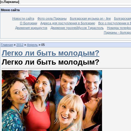
[
с.Парканы
]
Меню сайта
Новости сайта
Фото села Парканы
Болгарская музыка on - line
Болгарская
О Болгарии
Адреса для поступления в Болгарию
Все о поступлении в 
Движения маршруток
Движение троллейбусов Тирасполь
Номера телефо
Парканы - болгар
Главная
»
2012
»
Апрель
»
05
Легко ли быть молодым?
Легко ли быть молодым?