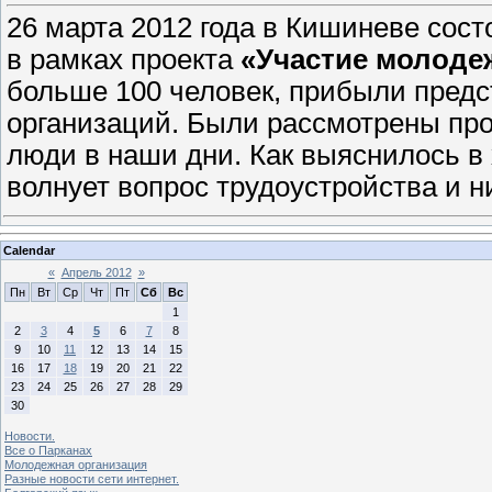
26 марта 2012 года в Кишиневе сос
в рамках проекта
«Участие молоде
больше 100 человек, прибыли пред
организаций. Были рассмотрены пр
люди в наши дни. Как выяснилось в
волнует вопрос трудоустройства и н
Calendar
«
Апрель 2012
»
Пн
Вт
Ср
Чт
Пт
Сб
Вс
1
2
3
4
5
6
7
8
9
10
11
12
13
14
15
16
17
18
19
20
21
22
23
24
25
26
27
28
29
30
Новости.
Все о Парканах
Молодежная организация
Разные новости сети интернет.