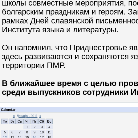
школы совместные мероприятия, п
болгарским праздникам и героям. 
рамках Дней славянской письменнос
Института языка и литературы.
Он напомнил, что Приднестровье яв
здесь развиваются и сохраняются яз
территории ПМР.
В ближайшее время с целью про
среди выпускников сотрудники 
Calendar
«
Декабрь 2011
»
Пн
Вт
Ср
Чт
Пт
Сб
Вс
1
2
3
4
5
6
7
8
9
10
11
12
13
14
15
16
17
18