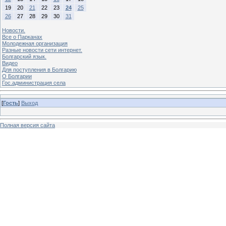
19
20
21
22
23
24
25
26
27
28
29
30
31
Новости.
Все о Парканах
Молодежная организация
Разные новости сети интернет.
Болгарский язык.
Видео
Для поступления в Болгарию
О Болгарии
Гос.администрация села
[
Гость
]
Выход
Полная версия сайта