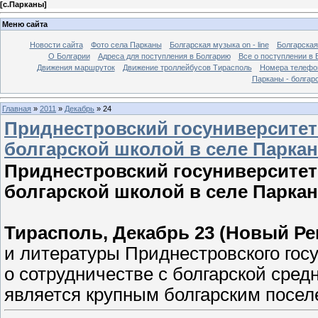
[
с.Парканы
]
Меню сайта
Новости сайта
Фото села Парканы
Болгарская музыка on - line
Болгарская
О Болгарии
Адреса для поступления в Болгарию
Все о поступлении в 
Движения маршруток
Движение троллейбусов Тирасполь
Номера телефо
Парканы - болгар
Главная
»
2011
»
Декабрь
»
24
Приднестровский госуниверситет
болгарской школой в селе Парка
Приднестровский госуниверситет
болгарской школой в селе Парка
Тирасполь, Декабрь 23 (Новый Ре
и литературы Приднестровского гос
о сотрудничестве с болгарской сред
является крупным болгарским посел