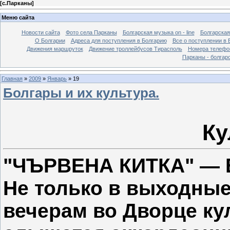
[
с.Парканы
]
Меню сайта
Новости сайта
Фото села Парканы
Болгарская музыка on - line
Болгарская
О Болгарии
Адреса для поступления в Болгарию
Все о поступлении в 
Движения маршруток
Движение троллейбусов Тирасполь
Номера телефо
Парканы - болгар
Главная
»
2009
»
Январь
»
19
Болгары и их культура.
Ку
"ЧЪРВЕНА КИТКА" —
Не только в выходные,
вечерам во Дворце ку