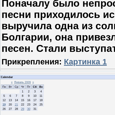
Поначалу было непро
песни приходилось ис
выручила одна из сол
Болгарии, она привез
песен. Стали выступа
Прикрепления:
Картинка 1
Calendar
«
Январь 2009
»
Пн
Вт
Ср
Чт
Пт
Сб
Вс
1
2
3
4
5
6
7
8
9
10
11
12
13
14
15
16
17
18
19
20
21
22
23
24
25
26
27
28
29
30
31