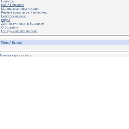
Новости.
Все о Парканах
Молодежная организация
Разные новости сети интернет.
Болгарский язык.
Видео
Для поступления в Болгарию
О Болгарии
Гос.администрация села
[
Гость
]
Выход
Полная версия сайта