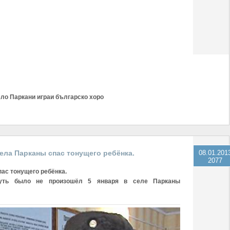
ло Паркани играи българско хоро
ела Парканы спас тонущего ребёнка.
08.01.201
2077
ас тонущего ребёнка.
чуть было не произошёл 5 января в селе Парканы