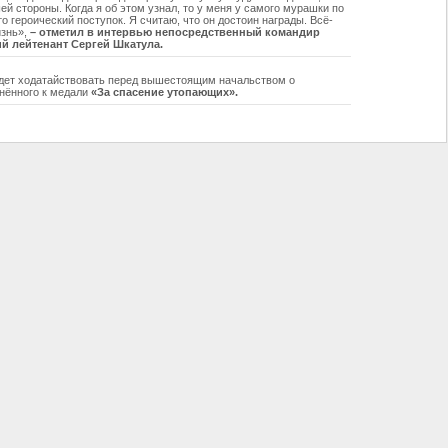
й стороны. Когда я об этом узнал, то у меня у самого мурашки по
то героический поступок. Я считаю, что он достоин награды. Всё-
изнь»,
– отметил в интервью непосредственный командир
й лейтенант Сергей Шкатула.
удет ходатайствовать перед вышестоящим начальством о
нённого к медали
«За спасение утопающих».