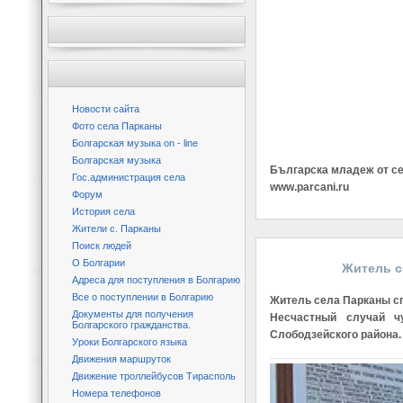
Новости сайта
Фото села Парканы
Болгарская музыка on - line
Болгарская музыка
Българска младеж от се
Гос.администрация села
www.parcani.ru
Форум
История села
Жители с. Парканы
Поиск людей
О Болгарии
Житель с
Адреса для поступления в Болгарию
Все о поступлении в Болгарию
Житель села Парканы сп
Документы для получения
Несчастный случай 
Болгарского гражданства.
Слободзейского района.
Уроки Болгарского языка
Движения маршруток
Движение троллейбусов Тирасполь
Номера телефонов