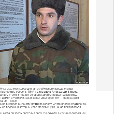
ёнка оказался командир автомобильного взвода отряда
Министерства обороны ПМР
прапорщик Александр Танасэ.
дения. Утром 5 января со своим другом пошёл на рыбалку.
 домой и увидели, как в канал упал ребёнок», – рассказал в
сандр Танасэ.
ина в канале была ему почти по голову. Этого вполне хватило бы,
му же водоём, в который упал мальчик, уже начал покрываться
н, когда он здесь проходил срочную службу. Будучи солдатом, он