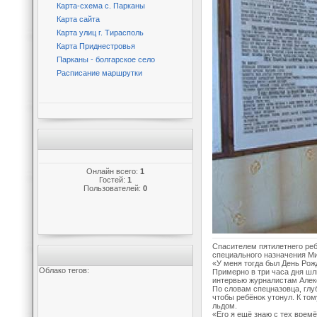
Карта-схема с. Парканы
Карта сайта
Карта улиц г. Тирасполь
Карта Приднестровья
Парканы - болгарское село
Расписание маршрутки
Онлайн всего:
1
Гостей:
1
Пользователей:
0
Спасителем пятилетнего реб
специального назначения 
«У меня тогда был День Рож
Облако тегов:
Примерно в три часа дня шли
интервью журналистам Алек
По словам спецназовца, глуб
чтобы ребёнок утонул. К то
льдом.
«Его я ещё знаю с тех времё