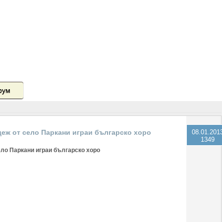
рум
еж от село Паркани играи българско хоро
08.01.201
1349
ло Паркани играи българско хоро