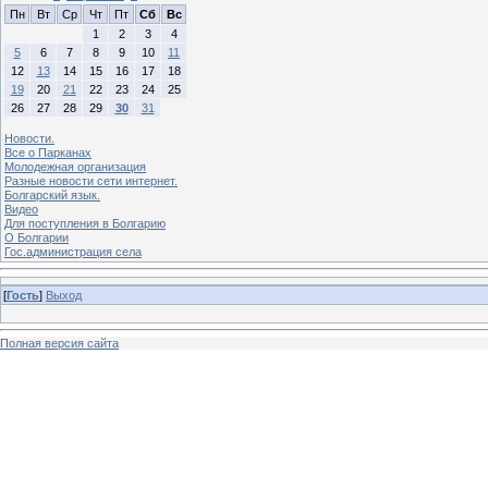
Пн
Вт
Ср
Чт
Пт
Сб
Вс
1
2
3
4
5
6
7
8
9
10
11
12
13
14
15
16
17
18
19
20
21
22
23
24
25
26
27
28
29
30
31
Новости.
Все о Парканах
Молодежная организация
Разные новости сети интернет.
Болгарский язык.
Видео
Для поступления в Болгарию
О Болгарии
Гос.администрация села
[
Гость
]
Выход
Полная версия сайта