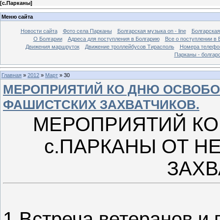
[
с.Парканы
]
Меню сайта
Новости сайта
Фото села Парканы
Болгарская музыка on - line
Болгарская
О Болгарии
Адреса для поступления в Болгарию
Все о поступлении в 
Движения маршруток
Движение троллейбусов Тирасполь
Номера телефо
Парканы - болгар
Главная
»
2012
»
Март
»
30
МЕРОПРИЯТИЙ КО ДНЮ ОСВОБО
ФАШИСТСКИХ ЗАХВАТЧИКОВ.
МЕРОПРИЯТИЙ К
с.ПАРКАНЫ ОТ 
ЗАХВ
1
Встреча ветеранов и г