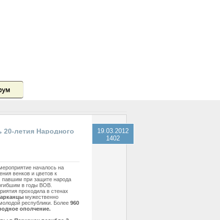
рум
ь 20-летия Народного
19.03.2012
1402
шло торжественное
риятие.
мероприятие началось на
ния венков и цветов к
 павшим при защите народа
огибшим в годы ВОВ.
риятия проходила в стенах
Парканцы
мужественно
молодой республики. Более
960
родное ополчение.