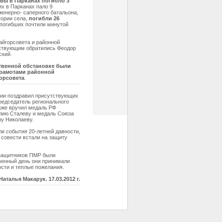
вы в Парканах погибло 3
ях в Парканах пало 9
женерно- саперного батальона,
тории села,
погибли 26
 погибших почтили минутой
айгорсовета и районной
тствующим обратились Феодор
ский.
твенной обстановке были
рамотами районной
орсовета
.
сии поздравил присутствующих
редседатель регионального
акже вручил медаль РФ
лию Сталеву и медаль Союза
у Николаеву.
 события 20-летней давности,
и совести встали на защиту
 защитников ПМР были
твенный день они принимали
ости и теплые пожелания.
Наталья Макарук. 17.03.2012 г.