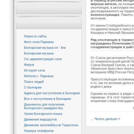
В период агрессии Молдо
мирных жителя
, на позици
ополченцев, в автопарке ин
дислоцированного на терри
военнослужащих
. Память
молчания.
От имени Слободзейского р
госадминистрации к прису
Кошарка и Николай Ярошев
Новости сайта
Ряд ополченцев в торжес
Фото села Парканы
награждены Почетными Г
госадминистрации и райг
Болгарская музыка on - line
Болгарская музыка
От Союза десантников Рос
Гос.администрация села
со знаменательной датой П
Форум
Союза Валерий Гратов, а т
«Воинское братство» Анато
История села
ветеранов МВД России Петр
Жители с. Парканы
Присутствующие вспоминали
Поиск людей
и то, как по велению долга 
родного дома.
О Болгарии
Адреса для поступления в Болгарию
Одними из первых в рядах
парканцы. И в этот торжес
Все о поступлении в Болгарию
искренние слова благодарн
Документы для получения
Болгарского гражданства.
Уроки Болгарского языка
...
Читать дальше »
Движения маршруток
Движение троллейбусов Тирасполь
Номера телефонов