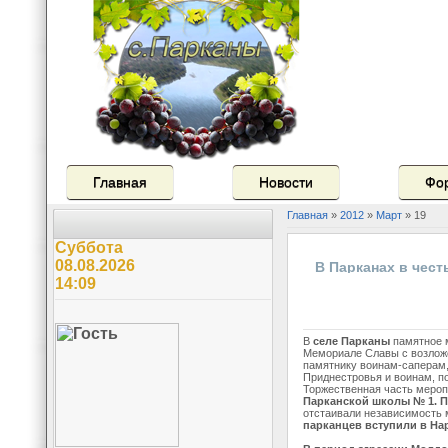
Главная
Новости
Фо
Главная
»
2012
»
Март
»
19
Суббота
08.08.2026
В Парканах в чест
14:09
ополчения про
мероп
В
селе Парканы
памятное 
Мемориале Славы с возложе
памятнику воинам-саперам,
Приднестровья и воинам, п
Торжественная часть мероп
Парканской школы № 1. 
отстаивали независимость 
парканцев вступили в На