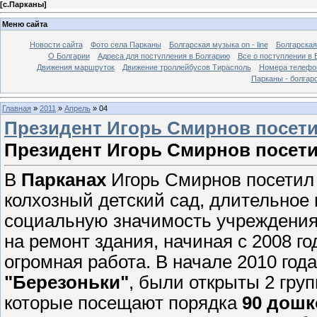
[
с.Парканы
]
Меню сайта
Новости сайта
Фото села Парканы
Болгарская музыка on - line
Болгарская
О Болгарии
Адреса для поступления в Болгарию
Все о поступлении в 
Движения маршруток
Движение троллейбусов Тирасполь
Номера телефо
Парканы - болгар
Главная
»
2011
»
Апрель
»
04
Президент Игорь Смирнов посет
Президент Игорь Смирнов посети
В
Парканах
Игорь Смирнов посети
колхозный детский сад, длительное 
социальную значимость учреждения 
на ремонт здания, начиная с 2008 го
огромная работа. В начале 2010 год
"Березоньки"
, были открыты 2 гру
которые посещают порядка
90 дошк