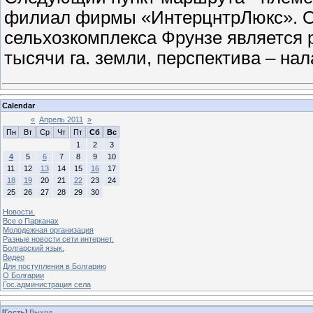
филиал фирмы «ИнтерцнтрЛюкс». О
сельхозкомплекса Фрунзе является 
тысячи га. земли, перспектива – н
Calendar
«
Апрель 2011
»
Пн
Вт
Ср
Чт
Пт
Сб
Вс
1
2
3
4
5
6
7
8
9
10
11
12
13
14
15
16
17
18
19
20
21
22
23
24
25
26
27
28
29
30
Новости.
Все о Парканах
Молодежная организация
Разные новости сети интернет.
Болгарский язык.
Видео
Для поступления в Болгарию
О Болгарии
Гос.администрация села
[
Гость
]
Выход