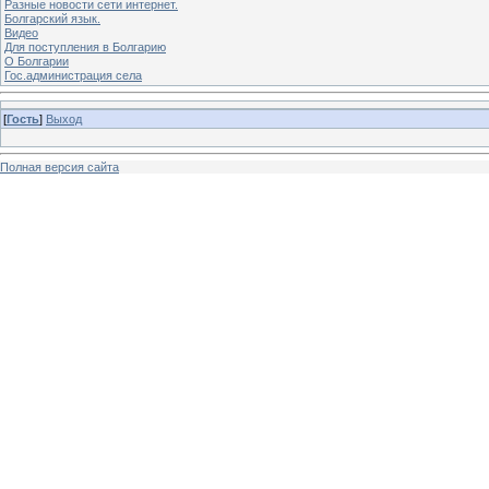
Разные новости сети интернет.
Болгарский язык.
Видео
Для поступления в Болгарию
О Болгарии
Гос.администрация села
[
Гость
]
Выход
Полная версия сайта