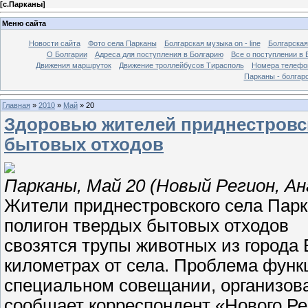
[
с.Парканы
]
Меню сайта
Новости сайта
Фото села Парканы
Болгарская музыка on - line
Болгарская
О Болгарии
Адреса для поступления в Болгарию
Все о поступлении в 
Движения маршруток
Движение троллейбусов Тирасполь
Номера телефо
Парканы - болгар
Главная
»
2010
»
Май
»
20
Здоровью жителей приднестровск
бытовых отходов
Парканы, Май 20 (Новый Регион, А
Жители приднестровского села Пар
полигон твердых бытовых отходов
свозятся трупы животных из города 
километрах от села. Проблема функ
специальном совещании, организова
сообщает корреспондент «Нового Ре