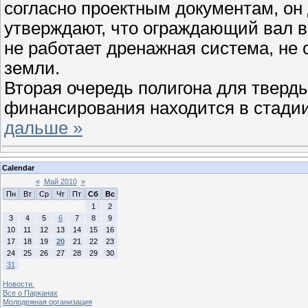
согласно проектным документам, он
утверждают, что ограждающий вал во
не работает дренажная система, не
земли.
Вторая очередь полигона для тверды
финансирования находится в стадии
дальше »
Calendar
«
Май 2010
»
Пн
Вт
Ср
Чт
Пт
Сб
Вс
1
2
3
4
5
6
7
8
9
10
11
12
13
14
15
16
17
18
19
20
21
22
23
24
25
26
27
28
29
30
31
Новости.
Все о Парканах
Молодежная организация