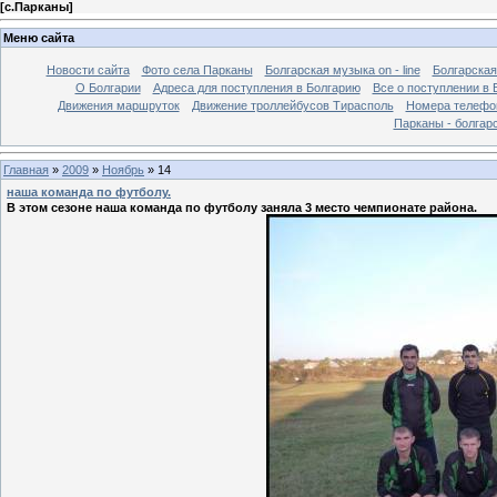
[
с.Парканы
]
Меню сайта
Новости сайта
Фото села Парканы
Болгарская музыка on - line
Болгарская
О Болгарии
Адреса для поступления в Болгарию
Все о поступлении в 
Движения маршруток
Движение троллейбусов Тирасполь
Номера телефо
Парканы - болгар
Главная
»
2009
»
Ноябрь
»
14
наша команда по футболу.
В этом сезоне наша команда по футболу заняла 3 место чемпионате района.