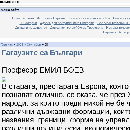
[
с.Парканы
]
Меню сайта
Новости сайта
Фото села Парканы
Болгарская музыка on - line
Болгарская
О Болгарии
Адреса для поступления в Болгарию
Все о поступлении в 
Движения маршруток
Движение троллейбусов Тирасполь
Номера телефо
Парканы - болгар
Главная
»
2009
»
Сентябрь
»
30
Гагаузите са Българи
Професор ЕМИЛ БОЕВ
В старата, престарата Европа, коят
познават отлично, се оказа, че през
народи, за които преди никой не бе 
различни държавни формации, които
названия, граници, форма на управл
различни политически, икономически