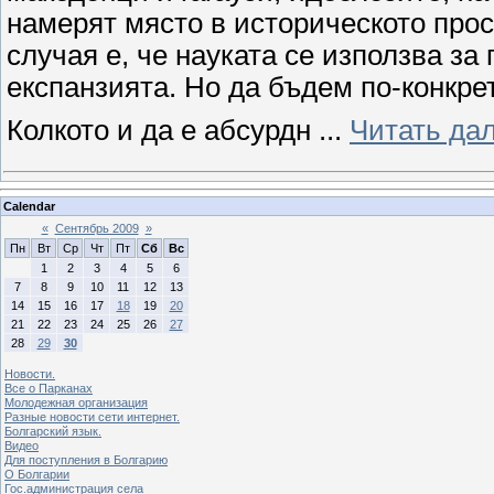
намерят място в историческото про
случая е, че науката се използва за
експанзията. Но да бъдем по-конкре
Колкото и да е абсурдн
...
Читать да
Calendar
«
Сентябрь 2009
»
Пн
Вт
Ср
Чт
Пт
Сб
Вс
1
2
3
4
5
6
7
8
9
10
11
12
13
14
15
16
17
18
19
20
21
22
23
24
25
26
27
28
29
30
Новости.
Все о Парканах
Молодежная организация
Разные новости сети интернет.
Болгарский язык.
Видео
Для поступления в Болгарию
О Болгарии
Гос.администрация села