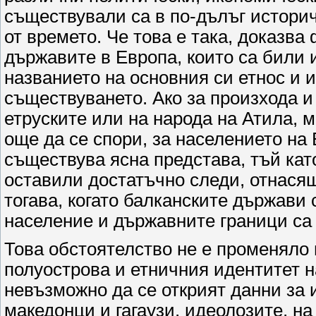
съществували са в по-дълъг историч
от времето. Че това е така, доказва
държавите в Европа, които са били 
названието на основния си етнос и 
съществуването. Ако за произхода и
етруските или на народа на Атила, 
още да се спори, за населението на
съществува ясна представа, тъй ка
оставили достатъчно следи, отнасящ
тогава, когато балканските държави
население и държавните граници са
Това обстоятелство не е променяло
полуострова и етничния идентитет н
невъзможно да се открият данни за 
македонци и гагаузи, идеолозите, на