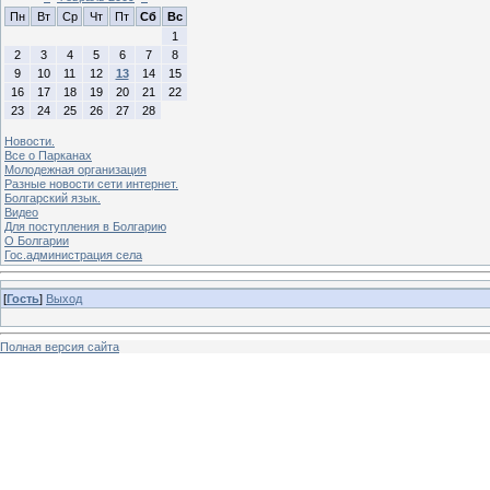
Пн
Вт
Ср
Чт
Пт
Сб
Вс
1
2
3
4
5
6
7
8
9
10
11
12
13
14
15
16
17
18
19
20
21
22
23
24
25
26
27
28
Новости.
Все о Парканах
Молодежная организация
Разные новости сети интернет.
Болгарский язык.
Видео
Для поступления в Болгарию
О Болгарии
Гос.администрация села
[
Гость
]
Выход
Полная версия сайта