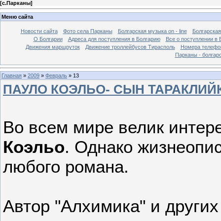
[
с.Парканы
]
Меню сайта
Новости сайта
Фото села Парканы
Болгарская музыка on - line
Болгарская
О Болгарии
Адреса для поступления в Болгарию
Все о поступлении в 
Движения маршруток
Движение троллейбусов Тирасполь
Номера телефо
Парканы - болгар
Главная
»
2009
»
Февраль
»
13
ПАУЛО КОЭЛЬО- СЫН ТАРАКЛИЙ
Во всем мире велик интер
Коэльо
. Однако жизнеопи
любого романа.
Автор "Алхимика" и других