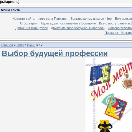
[
с.Парканы
]
Меню сайта
Новости сайта
Фото села Парканы
Болгарская музыка on - line
Болгарская
О Болгарии
Адреса для поступления в Болгарию
Все о поступлении в 
Движения маршруток
Движение троллейбусов Тирасполь
Номера телефо
Парканы - болгар
Главная
»
2008
»
Июнь
»
12
Выбор будущей профессии