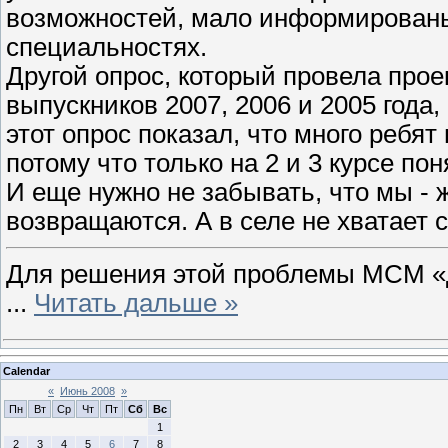
возможностей, мало информированы
специальностях.
Другой опрос, который провела прое
выпускников 2007, 2006 и 2005 года
этот опрос показал, что много ребя
потому что только на 2 и 3 курсе по
И еще нужно не забывать, что мы - ж
возвращаются. А в селе не хватает 
Для решения этой проблемы МСМ «
...
Читать дальше »
Calendar
«
Июнь 2008
»
Пн
Вт
Ср
Чт
Пт
Сб
Вс
1
2
3
4
5
6
7
8