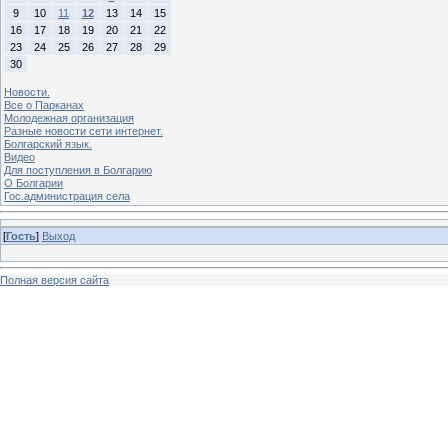
9
10
11
12
13
14
15
16
17
18
19
20
21
22
23
24
25
26
27
28
29
30
Новости.
Все о Парканах
Молодежная организация
Разные новости сети интернет.
Болгарский язык.
Видео
Для поступления в Болгарию
О Болгарии
Гос.администрация села
[
Гость
]
Выход
Полная версия сайта