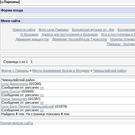
[
с.Парканы
]
Форма входа
Меню сайта
Новости сайта
Фото села Парканы
Болгарская музыка on - line
Болгарская
О Болгарии
Адреса для поступления в Болгарию
Все о поступлении в 
Движения маршруток
Движение троллейбусов Тирасполь
Номера телефо
Парканы - болгар
Страница
1
из
1
1
Форум с.Парканы
»
Места проживания болгар в Молдове
»
Чимишлийский район
Чимишлийский район
село Димитровка
(
0
/
2260
)
Сообщение от:
parcanec
»»
село Гыртоп
(
0
/
1600
)
Сообщение от:
parcanec
»»
город Чимишлия
(
0
/
1387
)
Сообщение от:
parcanec
»»
село Валя Пержей Чимишлийский
(
0
/
1878
)
Сообщение от:
parcanec
»»
Найдено
4
тем. На странице показано
4
тем.
Полная версия сайта