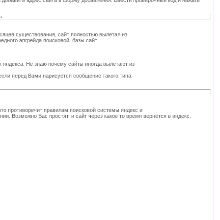
 добавить адрес сайта в форму добавления. Ввести проверочный код и нажать
а.
есяцев существования, сайт полностью вылетал из
едного апгрейда поисковой базы сайт
к яндекса. Не знаю почему сайты иногда вылетают из
если перед Вами нарисуется сообщение такого типа:
 что противоречит правилам поисковой системы яндекс и
ии. Возможно Вас простят, и сайт через какое то время вернётся в индекс.