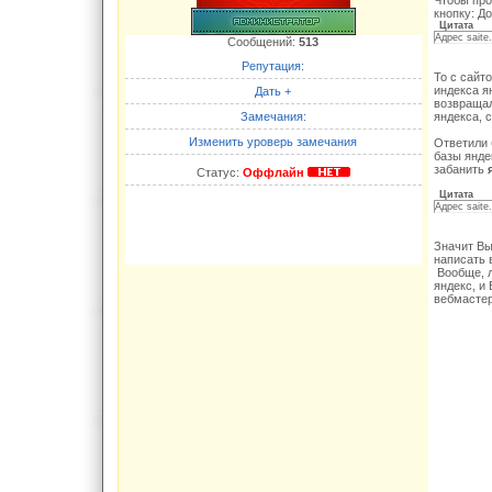
Чтобы про
кнопку: Д
Цитата
Адрес saite
Сообщений:
513
Репутация:
То с сайт
индекса я
Дать +
возвращал
Замечания:
яндекса, 
Изменить уроверь замечания
Ответили 
базы яндек
забанить
Статус:
Оффлайн
Цитата
Адрес saite
Значит Вы
написать 
Вообще, л
яндекс, и
вебмастер