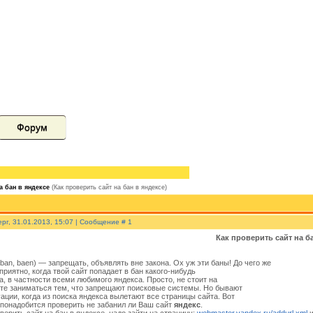
Форум
а бан в яндексе
(Как проверить сайт на бан в яндексе)
ерг, 31.01.2013, 15:07 | Сообщение #
1
Как проверить сайт на б
ban, baen) — запрещать, объявлять вне закона. Ох уж эти баны! До чего же
приятно, когда твой сайт попадает в бан какого-нибудь
а, в частности всеми любимого яндекса. Просто, не стоит на
те заниматься тем, что запрещают поисковые системы. Но бывают
уации, когда из поиска яндекса вылетают все страницы сайта. Вот
и понадобится проверить не забанил ли Ваш сайт
яндекс
.