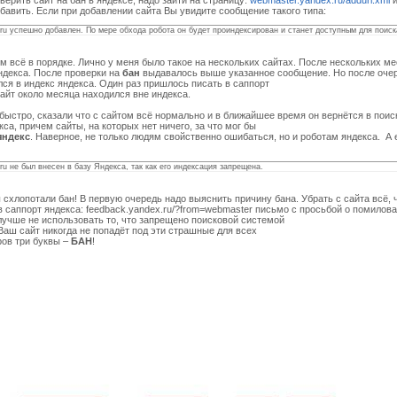
верить сайт на бан в яндексе, надо зайти на страницу:
webmaster.yandex.ru/addurl.xml
и
обавить. Если при добавлении сайта Вы увидите сообщение такого типа:
.ru успешно добавлен. По мере обхода робота он будет проиндексирован и станет доступным для поиск
ом всё в порядке. Лично у меня было такое на нескольких сайтах. После нескольких м
ндекса. После проверки на
бан
выдавалось выше указанное сообщение. Но после очер
ся в индекс яндекса. Один раз пришлось писать в саппорт
сайт около месяца находился вне индекса.
быстро, сказали что с сайтом всё нормально и в ближайшее время он вернётся в поис
са, причем сайты, на которых нет ничего, за что мог бы
яндекс
. Наверное, не только людям свойственно ошибаться, но и роботам яндекса.
А 
.ru не был внесен в базу Яндекса, так как его индексация запрещена.
 схлопотали бан! В первую очередь надо выяснить причину бана. Убрать с сайта всё,
в саппорт яндекса: feedback.yandex.ru/?from=webmaster письмо с просьбой о помилован
учше не использовать то, что запрещено поисковой системой
 Ваш сайт никогда не попадёт под эти страшные для всех
ов три буквы –
БАН
!