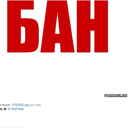
пления:
3782592.jpg
(10.1 Kb)
ь в:
В Мой Мир