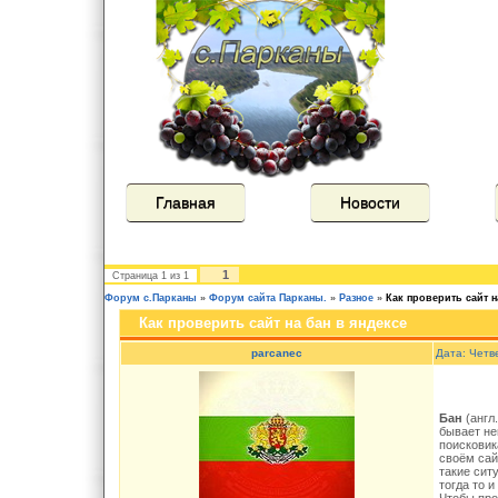
Главная
Новости
1
Страница
1
из
1
Форум с.Парканы
»
Форум сайта Парканы.
»
Разное
»
Как проверить сайт н
Как проверить сайт на бан в яндексе
parcanec
Дата: Четв
Бан
(англ.
бывает не
поисковик
своём сай
такие сит
тогда то 