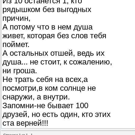
Из 10 останется 1, кто
рядышком без выгодных
причин,
А потому что в нем душа
живет, которая без слов тебя
поймет.
А остальных отшей, ведь их
душа... не стоит, к сожалению,
ни гроша.
Не трать себя на всех,а
посмотри,в ком солнце не
снаружи, а внутри.
Запомни-не бывает 100
друзей, но есть один, кто этих
ста верней!!!
Страница
1
из
1
1