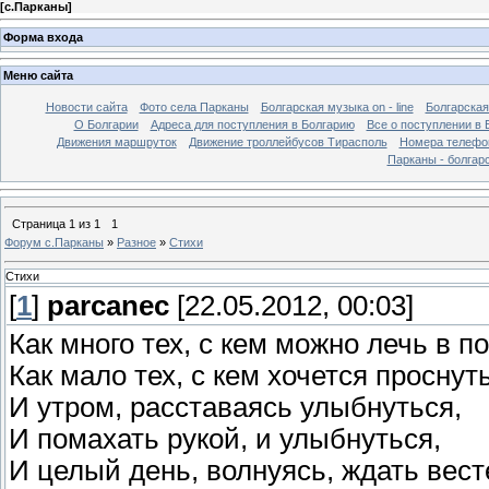
[
с.Парканы
]
Форма входа
Меню сайта
Новости сайта
Фото села Парканы
Болгарская музыка on - line
Болгарская
О Болгарии
Адреса для поступления в Болгарию
Все о поступлении в 
Движения маршруток
Движение троллейбусов Тирасполь
Номера телефо
Парканы - болгар
Страница
1
из
1
1
Форум с.Парканы
»
Разное
»
Стихи
Стихи
[
1
]
parcanec
[22.05.2012, 00:03]
Как много тех, с кем можно лечь в п
Как мало тех, с кем хочется проснуть
И утром, расставаясь улыбнуться,
И помахать рукой, и улыбнуться,
И целый день, волнуясь, ждать вест