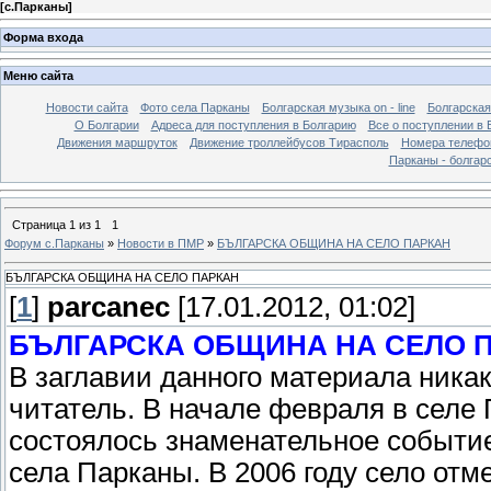
[
с.Парканы
]
Форма входа
Меню сайта
Новости сайта
Фото села Парканы
Болгарская музыка on - line
Болгарская
О Болгарии
Адреса для поступления в Болгарию
Все о поступлении в 
Движения маршруток
Движение троллейбусов Тирасполь
Номера телефо
Парканы - болгар
Страница
1
из
1
1
Форум с.Парканы
»
Новости в ПМР
»
БЪЛГАРСКА ОБЩИНА НА СЕЛО ПАРКАН
БЪЛГАРСКА ОБЩИНА НА СЕЛО ПАРКАН
[
1
]
parcanec
[17.01.2012, 01:02]
БЪЛГАРСКА ОБЩИНА НА СЕЛО 
В заглавии данного материала ника
читатель. В начале февраля в селе
состоялось знаменательное событи
села Парканы. В 2006 году село отме