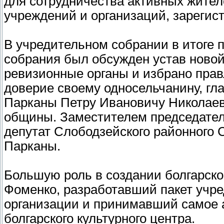
для сотрудничества активных жител
учреждений и организаций, зарегис
В учредительном собрании в итоге п
собрания был обсужден устав ново
ревизионные органы и избрано пра
доверие своему односельчанину, гл
Парканы Петру Ивановичу Николаеву
общины. Заместителем председател
депутат Слободзейского районного 
Парканы.
Большую роль в создании болгарск
Фоменко, разработавший пакет учр
организации и принимавший самое а
болгарского культурного центра.