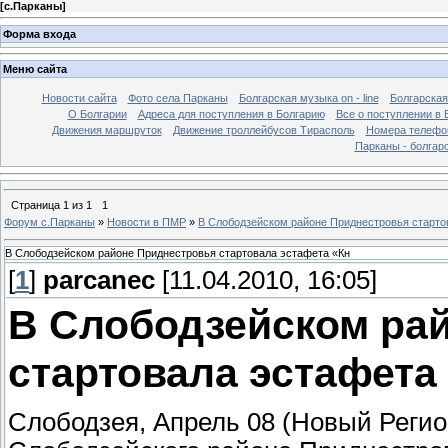
[
с.Парканы
]
Форма входа
Меню сайта
Новости сайта
Фото села Парканы
Болгарская музыка on - line
Болгарская
О Болгарии
Адреса для поступления в Болгарию
Все о поступлении в 
Движения маршруток
Движение троллейбусов Тирасполь
Номера телефо
Парканы - болгар
Страница
1
из
1
1
Форум с.Парканы
»
Новости в ПМР
»
В Слободзейском районе Приднестровья старто
В Слободзейском районе Приднестровья стартовала эстафета «Кн
[
1
]
parcanec
[11.04.2010, 16:05]
В Слободзейском ра
стартовала эстафета
Слободзея, Апрель 08 (Новый Регио