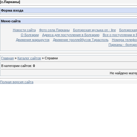
[
с.Парканы
]
Форма входа
Меню сайта
Новости сайта
Фото села Парканы
Болгарская музыка on - line
Болгарская
О Болгарии
Адреса для поступления в Болгарию
Все о поступлении в 
Движения маршруток
Движение троллейбусов Тирасполь
Номера телефо
Парканы - болгар
Главная
»
Каталог сайтов
» Справки
В категории сайтов
:
0
Не найдено мате
Полная версия сайта