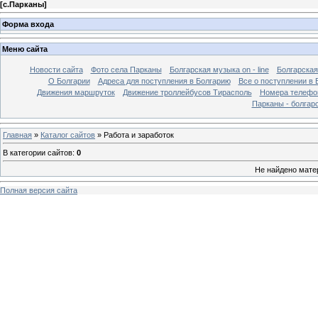
[
с.Парканы
]
Форма входа
Меню сайта
Новости сайта
Фото села Парканы
Болгарская музыка on - line
Болгарская
О Болгарии
Адреса для поступления в Болгарию
Все о поступлении в 
Движения маршруток
Движение троллейбусов Тирасполь
Номера телефо
Парканы - болгар
Главная
»
Каталог сайтов
» Работа и заработок
В категории сайтов
:
0
Не найдено мате
Полная версия сайта