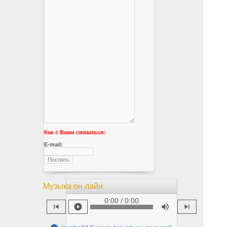
Как с Вами связаться:
E-mail:
Музыка он лайн
0:00 / 0:00
skip_previous
play_circle
volume_up
skip_next