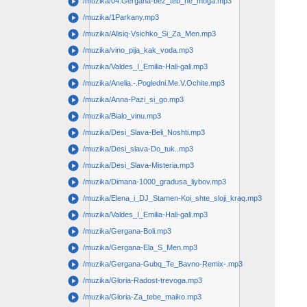
play_circle
/muzika/04.Gergana-bez_teb_ne_moga.mp3
play_circle
/muzika/1Parkany.mp3
play_circle
/muzika/Alisiq-Vsichko_Si_Za_Men.mp3
play_circle
/muzika/vino_pija_kak_voda.mp3
play_circle
/muzika/Valdes_I_Emilia-Hali-gali.mp3
play_circle
/muzika/Anelia.-.Pogledni.Me.V.Ochite.mp3
play_circle
/muzika/Anna-Pazi_si_go.mp3
play_circle
/muzika/Bialo_vinu.mp3
play_circle
/muzika/Desi_Slava-Beli_Noshti.mp3
play_circle
/muzika/Desi_slava-Do_tuk..mp3
play_circle
/muzika/Desi_Slava-Misteria.mp3
play_circle
/muzika/Dimana-1000_gradusa_liybov.mp3
play_circle
/muzika/Elena_i_DJ_Stamen-Koi_shte_sloji_kraq.mp3
play_circle
/muzika/Valdes_I_Emilia-Hali-gali.mp3
play_circle
/muzika/Gergana-Boli.mp3
play_circle
/muzika/Gergana-Ela_S_Men.mp3
play_circle
/muzika/Gergana-Gubq_Te_Bavno-Remix-.mp3
play_circle
/muzika/Gloria-Radost-trevoga.mp3
play_circle
/muzika/Gloria-Za_tebe_maiko.mp3