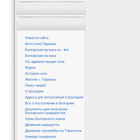
Новости сайта
Фото села Парканы
Болгарская музыка on - line
Болгарская музыка
Гос.администрация села
Форум
История села
Жители с. Парканы
Поиск людей
О Болгарии
Адреса для поступления в Болгарию
Все о поступлении в Болгарию
Документы для получения
Болгарского гражданства.
Уроки Болгарского языка
Движения маршруток
Движение троллейбусов Тирасполь
Номера телефонов