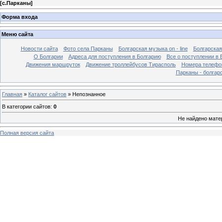
[
с.Парканы
]
Форма входа
Меню сайта
Новости сайта
Фото села Парканы
Болгарская музыка on - line
Болгарская
О Болгарии
Адреса для поступления в Болгарию
Все о поступлении в 
Движения маршруток
Движение троллейбусов Тирасполь
Номера телефо
Парканы - болгар
Главная
»
Каталог сайтов
» Непознанное
В категории сайтов
:
0
Не найдено мате
Полная версия сайта